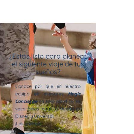
¿Estás listo para planear
el siguiente viaje de tus
sueños?
Conoce por qué en nuestro
equipo de asesores
Magic
Concierge
no
solo planifica las
vacaciones mágicas ideales en
Disney y Universal,
¡Las vivimos!