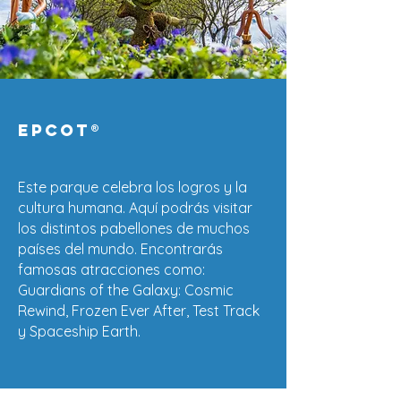
EPCOT
®
Este parque celebra los logros y la
cultura humana. Aquí podrás visitar
los distintos pabellones de muchos
países del mundo. Encontrarás
famosas atracciones como:
Guardians of the Galaxy: Cosmic
Rewind, Frozen Ever After, Test Track
y Spaceship Earth.