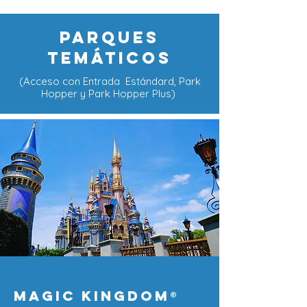
PARQUES
TEMÁTICOS
(Acceso con Entrada Estándard, Park
Hopper y Park Hopper Plus)
Magic Kingdom
®