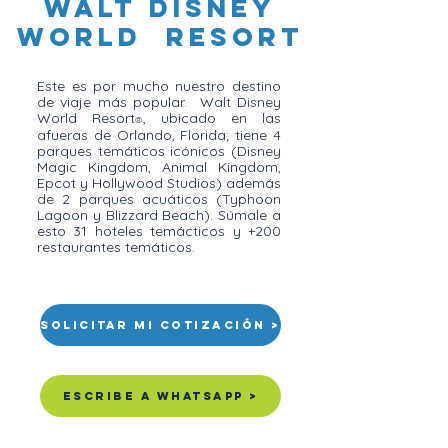
Walt Disney
World Resort
Este es por mucho nuestro destino
de viaje más popular. Walt Disney
World Resort
, ubicado en las
®
afueras de Orlando, Florida; tiene 4
parques temáticos icónicos (Disney
Magic Kingdom, Animal Kingdom,
Epcot y Hollywood Studios) además
de 2 parques acuátic
os (Typhoon
Lagoon y Blizzard Beach). Súmale a
esto 31 hoteles temácticos y +200
restaurantes temáticos.
Solicitar mi cotización >
Escribe a whatsapp >