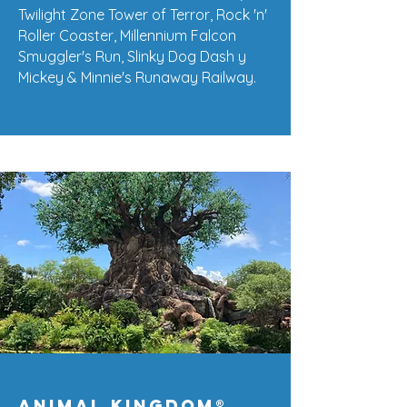
Twilight Zone Tower of Terror, Rock 'n'
Roller Coaster, Millennium Falcon
Smuggler's Run, Slinky Dog Dash y
Mickey & Minnie's Runaway Railway.
Animal kingdom®